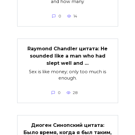
and how many
0
14
Raymond Chandler цитата: He
sounded like a man who had
slept well and …
Sex is like money; only too much is
enough.
0
28
Диоген Синопский цитата:
Было время, когда я был таким,