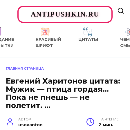
Перейти
к
ANTIPUSHKIN.RU
содержанию
ДАНИЕ
КРАСИВЫЙ
ЦИТАТЫ
ЧЕМ
РЫТКИ
ШРИФТ
СМ
ГЛАВНАЯ СТРАНИЦА
Евгений Харитонов цитата:
Мужик — птица гордая…
Пока не пнешь — не
полетит. …
АВТОР
НА ЧТЕНИЕ
usovanton
2 мин.