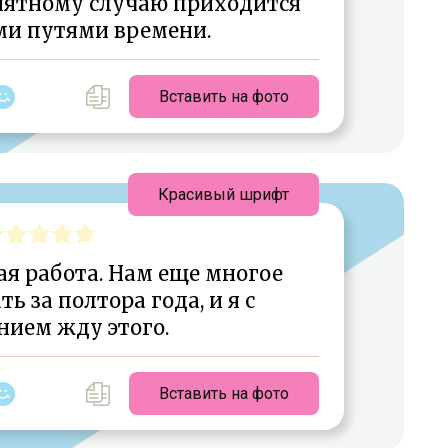
иятному случаю приходится
ми путями времени.
Вставить на фото
Красивый шрифт
я работа. Нам еще многое
ь за полтора года, и я с
нием жду этого.
Вставить на фото