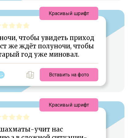
Красивый шрифт
ночи, чтобы увидеть приход
ист же ждёт полуночи, чтобы
старый год уже миновал.
Вставить на фото
Красивый шрифт
 шахматы-учит нас
ю,а в сложной ситуации-