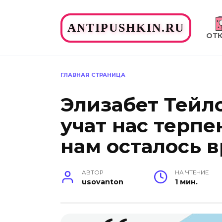
Перейти
к
ANTIPUSHKIN.RU
содержанию
ОТ
ГЛАВНАЯ СТРАНИЦА
Элизабет Тейло
учат нас терп
нам осталось в
АВТОР
НА ЧТЕНИЕ
usovanton
1 мин.