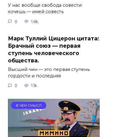
У нас вообще свобода совести:
хочешь — имей совесть
0
1.6k.
Марк Туллий Цицерон цитата:
Брачный союз — первая
ступень человеческого
общества.
Высший чин — это первая ступень
гордости и последняя
0
1.1k.
В ЧЕМ СМЫСЛ