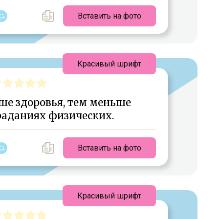
Вставить на фото
Красивый шрифт
ше здоровья, тем меньше
раданиях физических.
Вставить на фото
Красивый шрифт