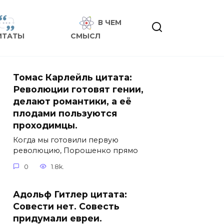
В ЧЕМ
ИТАТЫ
СМЫСЛ
Томас Карлейль цитата:
Революции готовят гении,
делают романтики, а её
плодами пользуются
проходимцы.
Когда мы готовили первую
революцию, Порошенко прямо
0
1.8k.
Адольф Гитлер цитата:
Совести нет. Совесть
придумали евреи.