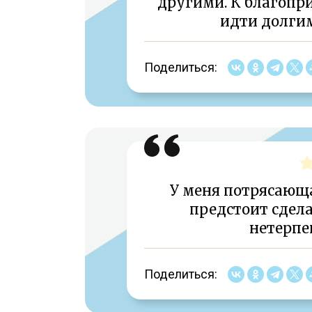
другими. К благопр
идти долги
Поделиться:
У меня потрясающа
предстоит сделат
нетерпе
Поделиться: