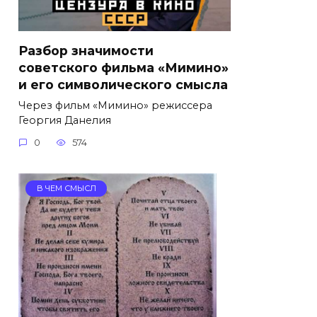
Разбор значимости
советского фильма «Мимино»
и его символического смысла
Через фильм «Мимино» режиссера
Георгия Данелия
0
574
В ЧЕМ СМЫСЛ