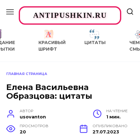
Перейти
к
ANTIPUSHKIN.RU
содержанию
ДАНИЕ
КРАСИВЫЙ
ЦИТАТЫ
ЧЕМ
РЫТКИ
ШРИФТ
СМ
ГЛАВНАЯ СТРАНИЦА
Елена Васильевна
Образцова: цитаты
АВТОР
НА ЧТЕНИЕ
usovanton
1 мин.
ПРОСМОТРОВ
ОПУБЛИКОВАНО
20
27.07.2023