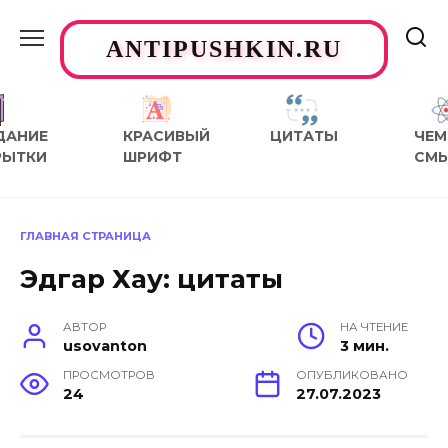
Перейти
к
ANTIPUSHKIN.RU
содержанию
ДАНИЕ
КРАСИВЫЙ
ЦИТАТЫ
ЧЕМ
РЫТКИ
ШРИФТ
СМ
ГЛАВНАЯ СТРАНИЦА
Эдгар Хау: цитаты
АВТОР
НА ЧТЕНИЕ
usovanton
3 мин.
ПРОСМОТРОВ
ОПУБЛИКОВАНО
24
27.07.2023