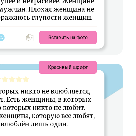
упее и некрасивее. Женщине
 мужчин. Плохая женщина не
оражаюсь глупости женщин.
Вставить на фото
Красивый шрифт
торых никто не влюбляется,
т. Есть женщины, в которых
о которых никто не любит.
женщина, которую все любят,
 влюблён лишь один.