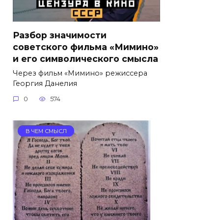
Разбор значимости
советского фильма «Мимино»
и его символического смысла
Через фильм «Мимино» режиссера
Георгия Данелия
0
574
В ЧЕМ СМЫСЛ