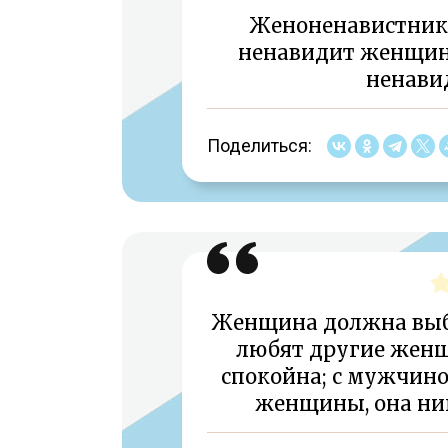
Женоненавистник
ненавидит женщин
ненавид
Поделиться:
Женщина должна выби
любят другие женщ
спокойна; с мужчино
женщины, она ник