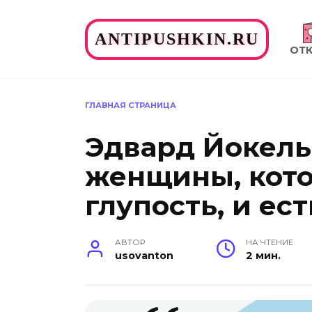
Перейти
к
ANTIPUSHKIN.RU
содержанию
ОТ
ГЛАВНАЯ СТРАНИЦА
Эдвард Йокель 
женщины, кото
глупость, и ес
АВТОР
НА ЧТЕНИЕ
usovanton
2 мин.