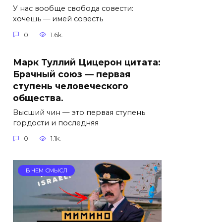
У нас вообще свобода совести:
хочешь — имей совесть
0
1.6k.
Марк Туллий Цицерон цитата:
Брачный союз — первая
ступень человеческого
общества.
Высший чин — это первая ступень
гордости и последняя
0
1.1k.
В ЧЕМ СМЫСЛ