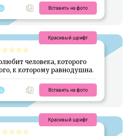
Вставить на фото
Красивый шрифт
любит человека, которого
ого, к которому равнодушна.
Вставить на фото
Красивый шрифт