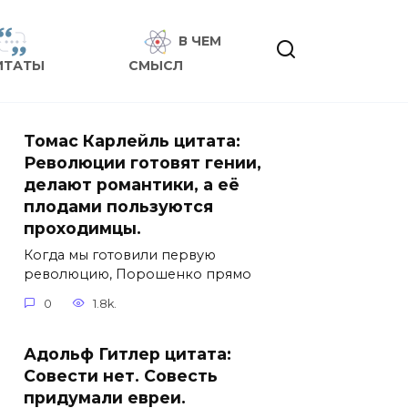
В ЧЕМ
ИТАТЫ
СМЫСЛ
Томас Карлейль цитата:
Революции готовят гении,
делают романтики, а её
плодами пользуются
проходимцы.
Когда мы готовили первую
революцию, Порошенко прямо
0
1.8k.
Адольф Гитлер цитата:
Совести нет. Совесть
придумали евреи.