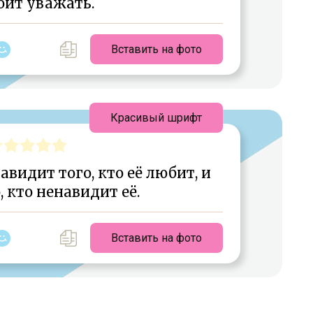
оит уважать.
Вставить на фото
Красивый шрифт
видит того, кто её любит, и
, кто ненавидит её.
Вставить на фото