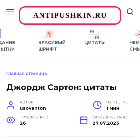
Перейти
к
ANTIPUSHKIN.RU
содержанию
ДАНИЕ
КРАСИВЫЙ
ЦИТАТЫ
ЧЕМ
РЫТКИ
ШРИФТ
СМ
ГЛАВНАЯ СТРАНИЦА
Джордж Сартон: цитаты
АВТОР
НА ЧТЕНИЕ
usovanton
1 мин.
ПРОСМОТРОВ
ОПУБЛИКОВАНО
26
27.07.2023