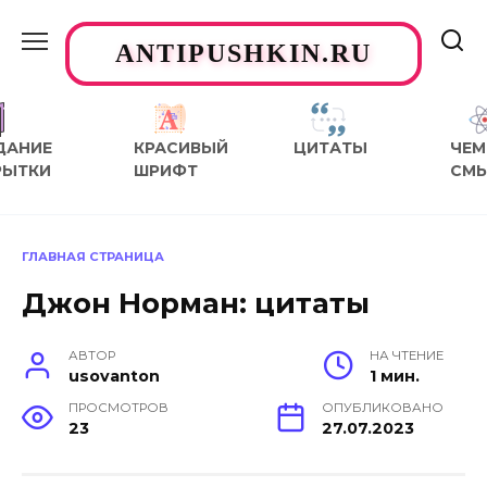
Перейти
к
ANTIPUSHKIN.RU
содержанию
ДАНИЕ
КРАСИВЫЙ
ЦИТАТЫ
ЧЕМ
РЫТКИ
ШРИФТ
СМ
ГЛАВНАЯ СТРАНИЦА
Джон Норман: цитаты
АВТОР
НА ЧТЕНИЕ
usovanton
1 мин.
ПРОСМОТРОВ
ОПУБЛИКОВАНО
23
27.07.2023