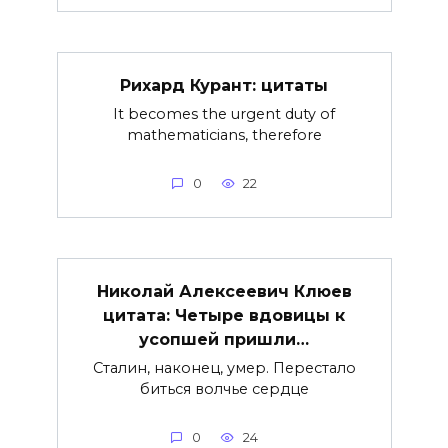
Рихард Курант: цитаты
It becomes the urgent duty of
mathematicians, therefore
0
22
Николай Алексеевич Клюев
цитата: Четыре вдовицы к
усопшей пришли…
Cталин, наконец, умер. Перестало
биться волчье сердце
0
24