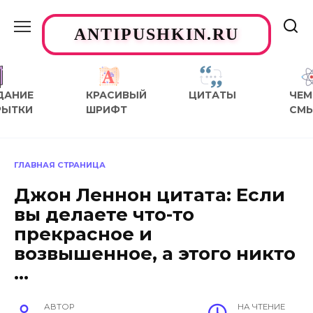
Перейти
к
ANTIPUSHKIN.RU
содержанию
ДАНИЕ
КРАСИВЫЙ
ЦИТАТЫ
ЧЕМ
РЫТКИ
ШРИФТ
СМ
ГЛАВНАЯ СТРАНИЦА
Джон Леннон цитата: Если
вы делаете что-то
прекрасное и
возвышенное, а этого никто
…
АВТОР
НА ЧТЕНИЕ