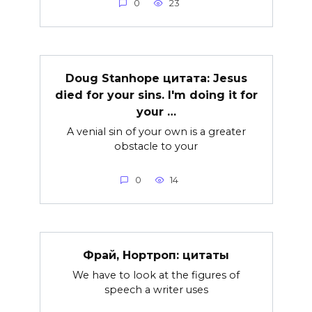
0
23
Doug Stanhope цитата: Jesus
died for your sins. I'm doing it for
your …
A venial sin of your own is a greater
obstacle to your
0
14
Фрай, Нортроп: цитаты
We have to look at the figures of
speech a writer uses