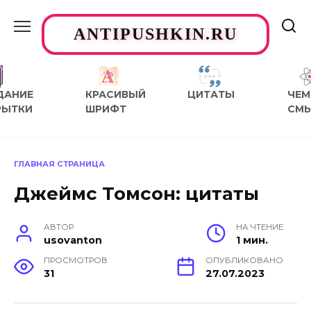
Перейти
к
ANTIPUSHKIN.RU
содержанию
ДАНИЕ
КРАСИВЫЙ
ЦИТАТЫ
ЧЕМ
РЫТКИ
ШРИФТ
СМ
ГЛАВНАЯ СТРАНИЦА
Джеймс Томсон: цитаты
АВТОР
НА ЧТЕНИЕ
usovanton
1 мин.
ПРОСМОТРОВ
ОПУБЛИКОВАНО
31
27.07.2023