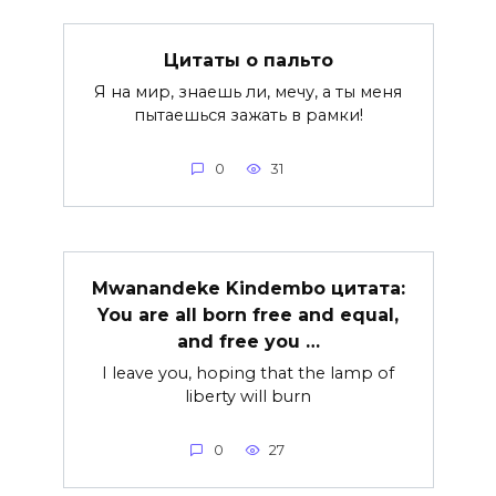
Цитаты о пальто
Я на мир, знаешь ли, мечу, а ты меня
пытаешься зажать в рамки!
0
31
Mwanandeke Kindembo цитата:
You are all born free and equal,
and free you …
I leave you, hoping that the lamp of
liberty will burn
0
27