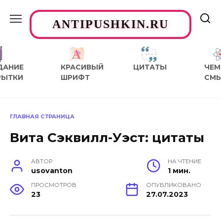
Перейти
к
ANTIPUSHKIN.RU
содержанию
ДАНИЕ
КРАСИВЫЙ
ЦИТАТЫ
ЧЕМ
РЫТКИ
ШРИФТ
СМ
ГЛАВНАЯ СТРАНИЦА
Вита Сэквилл-Уэст: цитаты
АВТОР
НА ЧТЕНИЕ
usovanton
1 мин.
ПРОСМОТРОВ
ОПУБЛИКОВАНО
23
27.07.2023