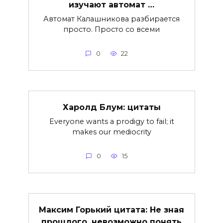
изучают автомат …
Автомат Калашникова разбирается
просто. Просто со всеми
0
22
Харолд Блум: цитаты
Everyone wants a prodigy to fail; it
makes our mediocrity
0
15
Максим Горький цитата: Не зная
прошлого, невозможно понять