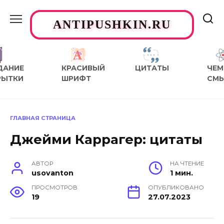
Перейти
к
ANTIPUSHKIN.RU
содержанию
ДАНИЕ
КРАСИВЫЙ
ЦИТАТЫ
ЧЕМ
РЫТКИ
ШРИФТ
СМ
ГЛАВНАЯ СТРАНИЦА
Джейми Каррагер: цитаты
АВТОР
НА ЧТЕНИЕ
usovanton
1 мин.
ПРОСМОТРОВ
ОПУБЛИКОВАНО
19
27.07.2023