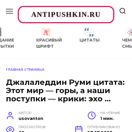
Перейти
к
ANTIPUSHKIN.RU
содержанию
ДАНИЕ
КРАСИВЫЙ
ЦИТАТЫ
ЧЕМ
РЫТКИ
ШРИФТ
СМ
ГЛАВНАЯ СТРАНИЦА
Джалаледдин Руми цитата:
Этот мир — горы, а наши
поступки — крики: эхо …
АВТОР
НА ЧТЕНИЕ
usovanton
1 мин.
ПРОСМОТРОВ
ОПУБЛИКОВАНО