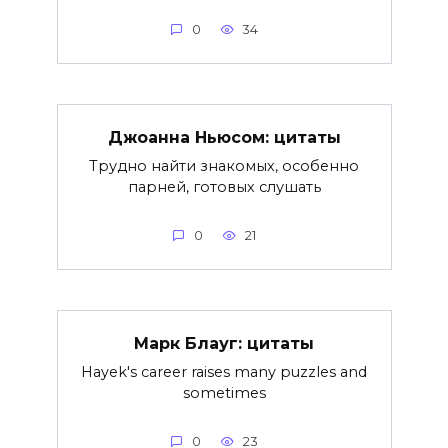
0
34
Джоанна Ньюсом: цитаты
Трудно найти знакомых, особенно
парней, готовых слушать
0
21
Марк Блауг: цитаты
Hayek's career raises many puzzles and
sometimes
0
23