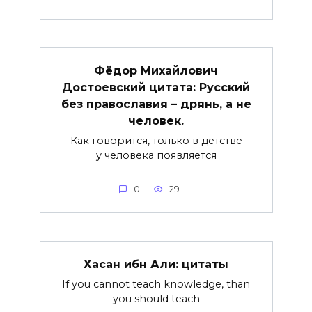
Фёдор Михайлович
Достоевский цитата: Русский
без православия – дрянь, а не
человек.
Как говорится, только в детстве
у человека появляется
0
29
Хасан ибн Али: цитаты
If you cannot teach knowledge, than
you should teach