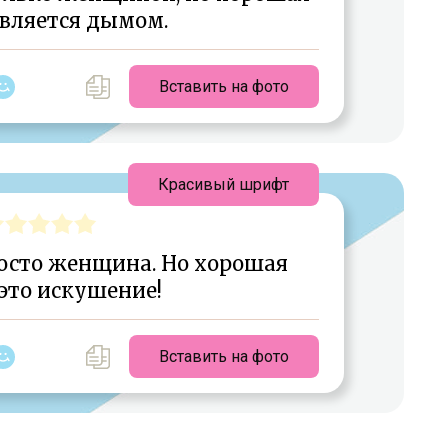
является дымом.
Вставить на фото
Красивый шрифт
осто женщина. Но хорошая
 это искушение!
Вставить на фото