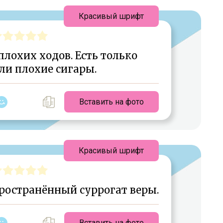
Красивый шрифт
лохих ходов. Есть только
ли плохие сигары.
Вставить на фото
Красивый шрифт
ространённый суррогат веры.
Вставить на фото