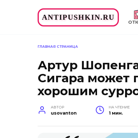
Перейти
к
ANTIPUSHKIN.RU
содержанию
ОТ
ГЛАВНАЯ СТРАНИЦА
Артур Шопенга
Сигара может 
хорошим сурро
АВТОР
НА ЧТЕНИЕ
usovanton
1 мин.