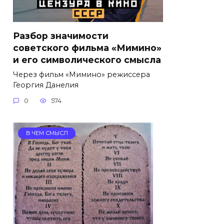
Разбор значимости
советского фильма «Мимино»
и его символического смысла
Через фильм «Мимино» режиссера
Георгия Данелия
0
574
В ЧЕМ СМЫСЛ