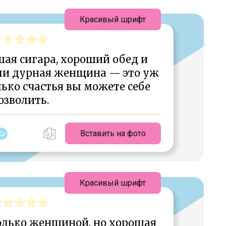
Красивый шрифт
шая сигара, хороший обед и
ли дурная женщина — это уж
лько счастья вы можете себе
озволить.
Вставить на фото
Красивый шрифт
олько женщиной, но хорошая