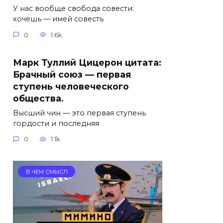
У нас вообще свобода совести:
хочешь — имей совесть
0
1.6k.
Марк Туллий Цицерон цитата:
Брачный союз — первая
ступень человеческого
общества.
Высший чин — это первая ступень
гордости и последняя
0
1.1k.
В ЧЕМ СМЫСЛ