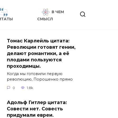
В ЧЕМ
ИТАТЫ
СМЫСЛ
Томас Карлейль цитата:
Революции готовят гении,
делают романтики, а её
плодами пользуются
проходимцы.
Когда мы готовили первую
революцию, Порошенко прямо
0
1.8k.
Адольф Гитлер цитата:
Совести нет. Совесть
придумали евреи.