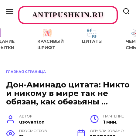
Перейти
к
ANTIPUSHKIN.RU
содержанию
ДАНИЕ
КРАСИВЫЙ
ЦИТАТЫ
ЧЕМ
РЫТКИ
ШРИФТ
СМ
ГЛАВНАЯ СТРАНИЦА
Дон-Аминадо цитата: Никто
и никому в мире так не
обязан, как обезьяны …
АВТОР
НА ЧТЕНИЕ
usovanton
1 мин.
ПРОСМОТРОВ
ОПУБЛИКОВАНО