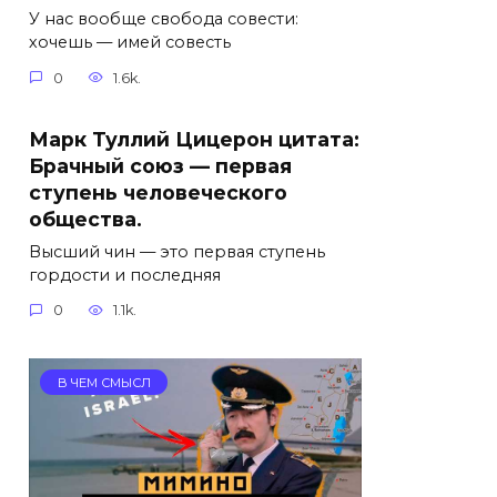
У нас вообще свобода совести:
хочешь — имей совесть
0
1.6k.
Марк Туллий Цицерон цитата:
Брачный союз — первая
ступень человеческого
общества.
Высший чин — это первая ступень
гордости и последняя
0
1.1k.
В ЧЕМ СМЫСЛ