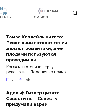
В ЧЕМ
ИТАТЫ
СМЫСЛ
Томас Карлейль цитата:
Революции готовят гении,
делают романтики, а её
плодами пользуются
проходимцы.
Когда мы готовили первую
революцию, Порошенко прямо
0
1.8k.
Адольф Гитлер цитата:
Совести нет. Совесть
придумали евреи.