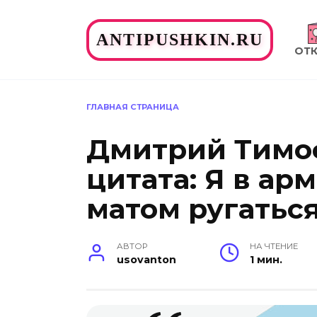
Перейти
к
ANTIPUSHKIN.RU
содержанию
ОТ
ГЛАВНАЯ СТРАНИЦА
Дмитрий Тимо
цитата: Я в арм
матом ругаться
АВТОР
НА ЧТЕНИЕ
usovanton
1 мин.