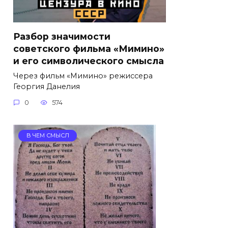
Разбор значимости
советского фильма «Мимино»
и его символического смысла
Через фильм «Мимино» режиссера
Георгия Данелия
0
574
В ЧЕМ СМЫСЛ