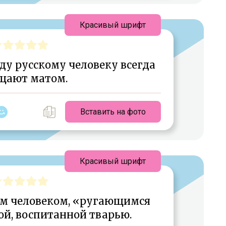
Красивый шрифт
у русскому человеку всегда
щают матом.
Вставить на фото
Красивый шрифт
м человеком, «ругающимся
ой, воспитанной тварью.