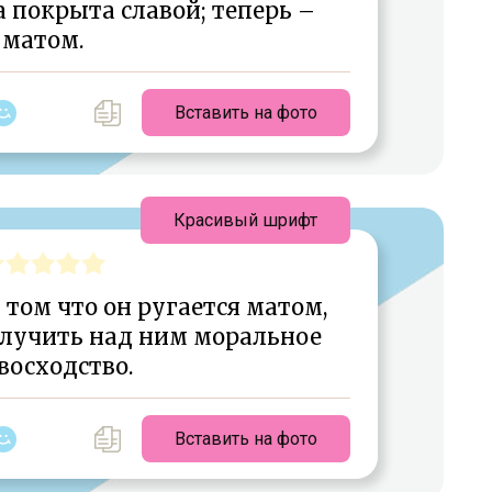
 покрыта славой; теперь –
матом.
Вставить на фото
Красивый шрифт
 том что он ругается матом,
лучить над ним моральное
восходство.
Вставить на фото