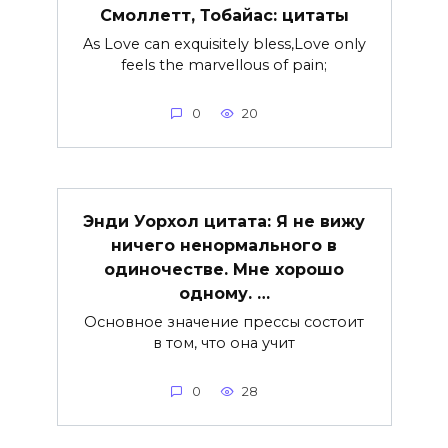
Смоллетт, Тобайас: цитаты
As Love can exquisitely bless,Love only
feels the marvellous of pain;
0
20
Энди Уорхол цитата: Я не вижу
ничего ненормального в
одиночестве. Мне хорошо
одному. …
Основное значение прессы состоит
в том, что она учит
0
28