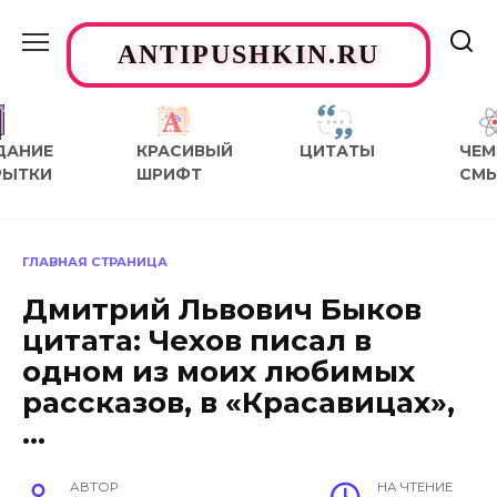
Перейти
к
ANTIPUSHKIN.RU
содержанию
ДАНИЕ
КРАСИВЫЙ
ЦИТАТЫ
ЧЕМ
РЫТКИ
ШРИФТ
СМ
ГЛАВНАЯ СТРАНИЦА
Дмитрий Львович Быков
цитата: Чехов писал в
одном из моих любимых
рассказов, в «Красавицах»,
…
АВТОР
НА ЧТЕНИЕ