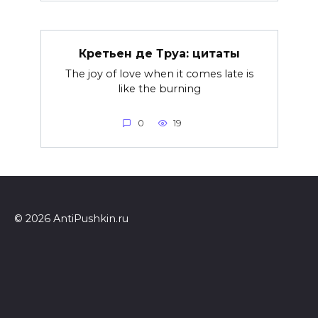
Кретьен де Труа: цитаты
The joy of love when it comes late is
like the burning
0
19
© 2026 AntiPushkin.ru