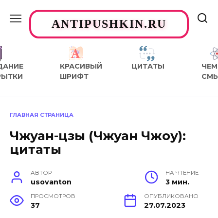
Перейти
к
ANTIPUSHKIN.RU
содержанию
ДАНИЕ
КРАСИВЫЙ
ЦИТАТЫ
ЧЕМ
РЫТКИ
ШРИФТ
СМ
ГЛАВНАЯ СТРАНИЦА
Чжуан-цзы (Чжуан Чжоу):
цитаты
АВТОР
НА ЧТЕНИЕ
usovanton
3 мин.
ПРОСМОТРОВ
ОПУБЛИКОВАНО
37
27.07.2023