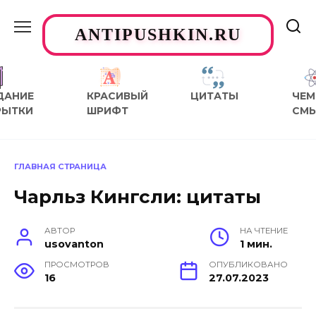
Перейти
к
ANTIPUSHKIN.RU
содержанию
ДАНИЕ
КРАСИВЫЙ
ЦИТАТЫ
ЧЕМ
РЫТКИ
ШРИФТ
СМ
ГЛАВНАЯ СТРАНИЦА
Чарльз Кингсли: цитаты
АВТОР
НА ЧТЕНИЕ
usovanton
1 мин.
ПРОСМОТРОВ
ОПУБЛИКОВАНО
16
27.07.2023