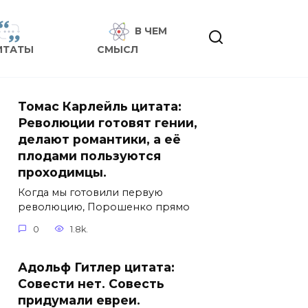
В ЧЕМ
ИТАТЫ
СМЫСЛ
Томас Карлейль цитата:
Революции готовят гении,
делают романтики, а её
плодами пользуются
проходимцы.
Когда мы готовили первую
революцию, Порошенко прямо
0
1.8k.
Адольф Гитлер цитата:
Совести нет. Совесть
придумали евреи.