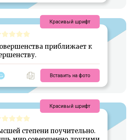
Красивый шрифт
совершенства приближает к
ершенству.
Вставить на фото
Красивый шрифт
ысшей степени поучительно.
ишь мир совершенно другими