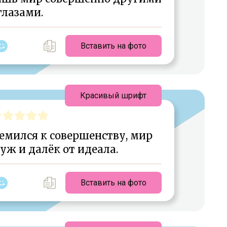
глазами.
Вставить на фото
Красивый шрифт
емился к совершенству, мир
 уж и далёк от идеала.
Вставить на фото