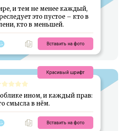
ире, и тем не менее каждый,
еследует это пустое – кто в
ени, кто в меньшей.
Вставить на фото
Красивый шрифт
облике ином, и каждый прав:
о смысла в нём.
Вставить на фото