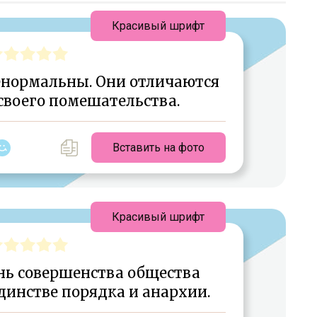
Красивый шрифт
енормальны. Они отличаются
своего помешательства.
Вставить на фото
Красивый шрифт
нь совершенства общества
динстве порядка и анархии.