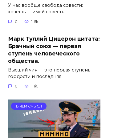
У нас вообще свобода совести:
хочешь — имей совесть
0
1.6k.
Марк Туллий Цицерон цитата:
Брачный союз — первая
ступень человеческого
общества.
Высший чин — это первая ступень
гордости и последняя
0
1.1k.
В ЧЕМ СМЫСЛ