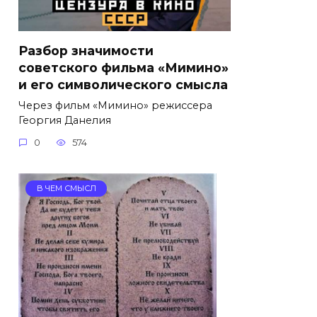
Разбор значимости
советского фильма «Мимино»
и его символического смысла
Через фильм «Мимино» режиссера
Георгия Данелия
0
574
В ЧЕМ СМЫСЛ