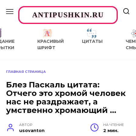
Перейти
к
ANTIPUSHKIN.RU
содержанию
ДАНИЕ
КРАСИВЫЙ
ЦИТАТЫ
ЧЕМ
РЫТКИ
ШРИФТ
СМ
ГЛАВНАЯ СТРАНИЦА
Блез Паскаль цитата:
Отчего это хромой человек
нас не раздражает, а
умственно хромающий …
АВТОР
НА ЧТЕНИЕ
usovanton
2 мин.