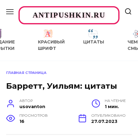
Перейти
к
ANTIPUSHKIN.RU
содержанию
ДАНИЕ
КРАСИВЫЙ
ЦИТАТЫ
ЧЕМ
РЫТКИ
ШРИФТ
СМ
ГЛАВНАЯ СТРАНИЦА
Барретт, Уильям: цитаты
АВТОР
НА ЧТЕНИЕ
usovanton
1 мин.
ПРОСМОТРОВ
ОПУБЛИКОВАНО
16
27.07.2023