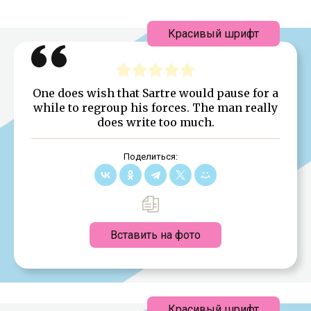
Красивый шрифт
One does wish that Sartre would pause for a
while to regroup his forces. The man really
does write too much.
Поделиться:
Вставить на фото
Красивый шрифт