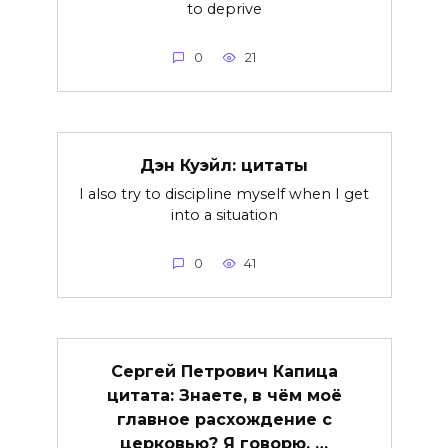
to deprive
0
21
Дэн Куэйл: цитаты
I also try to discipline myself when I get
into a situation
0
41
Сергей Петрович Капица
цитата: Знаете, в чём моё
главное расхождение с
церковью? Я говорю, …