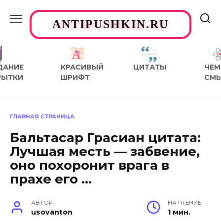
Перейти
к
ANTIPUSHKIN.RU
содержанию
ДАНИЕ
КРАСИВЫЙ
ЦИТАТЫ
ЧЕМ
РЫТКИ
ШРИФТ
СМ
ГЛАВНАЯ СТРАНИЦА
Бальтасар Грасиан цитата:
Лучшая месть — забвение,
оно похоронит врага в
прахе его …
АВТОР
НА ЧТЕНИЕ
usovanton
1 мин.