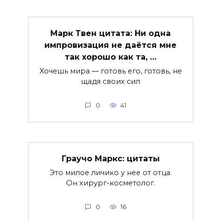
Марк Твен цитата: Ни одна
импровизация не даётся мне
так хорошо как та, …
Хочешь мира — готовь его, готовь, не
щадя своих сил
0
41
Граучо Маркс: цитаты
Это милое личико у нее от отца.
Он хирург-косметолог.
0
16