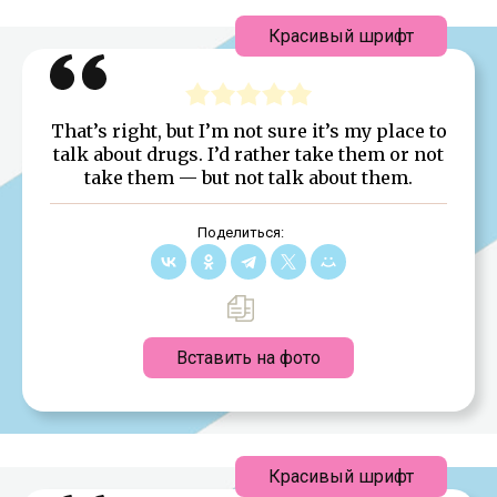
Красивый шрифт
That’s right, but I’m not sure it’s my place to
talk about drugs. I’d rather take them or not
take them — but not talk about them.
Поделиться:
Вставить на фото
Красивый шрифт