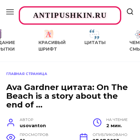
Перейти
к
ANTIPUSHKIN.RU
содержанию
ДАНИЕ
КРАСИВЫЙ
ЦИТАТЫ
ЧЕМ
РЫТКИ
ШРИФТ
СМ
ГЛАВНАЯ СТРАНИЦА
Ava Gardner цитата: On The
Beach is a story about the
end of …
АВТОР
НА ЧТЕНИЕ
usovanton
2 мин.
ПРОСМОТРОВ
ОПУБЛИКОВАНО