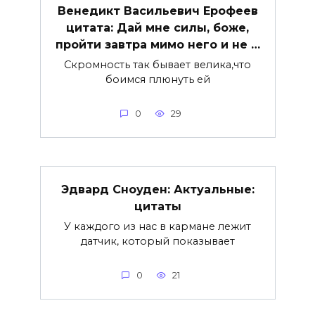
Венедикт Васильевич Ерофеев
цитата: Дай мне силы, боже,
пройти завтра мимо него и не …
Скромность так бывает велика,что
боимся плюнуть ей
0
29
Эдвард Сноуден: Актуальные:
цитаты
У каждого из нас в кармане лежит
датчик, который показывает
0
21