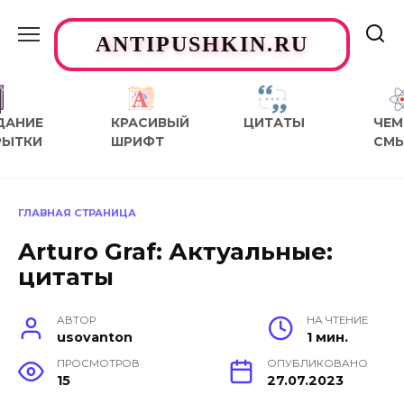
Перейти
к
ANTIPUSHKIN.RU
содержанию
ДАНИЕ
КРАСИВЫЙ
ЦИТАТЫ
ЧЕМ
РЫТКИ
ШРИФТ
СМ
ГЛАВНАЯ СТРАНИЦА
Arturo Graf: Актуальные:
цитаты
АВТОР
НА ЧТЕНИЕ
usovanton
1 мин.
ПРОСМОТРОВ
ОПУБЛИКОВАНО
15
27.07.2023