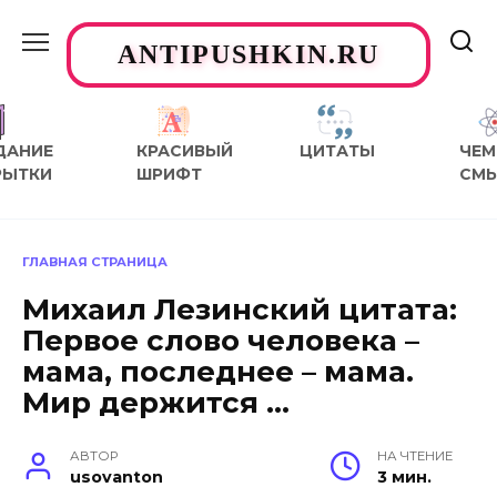
Перейти
к
ANTIPUSHKIN.RU
содержанию
ДАНИЕ
КРАСИВЫЙ
ЦИТАТЫ
ЧЕМ
РЫТКИ
ШРИФТ
СМ
ГЛАВНАЯ СТРАНИЦА
Михаил Лезинский цитата:
Первое слово человека –
мама, последнее – мама.
Мир держится …
АВТОР
НА ЧТЕНИЕ
usovanton
3 мин.