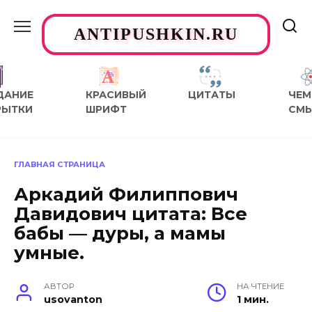
Перейти
к
ANTIPUSHKIN.RU
содержанию
ДАНИЕ
КРАСИВЫЙ
ЦИТАТЫ
ЧЕМ
РЫТКИ
ШРИФТ
СМ
ГЛАВНАЯ СТРАНИЦА
Аркадий Филиппович
Давидович цитата: Все
бабы — дуры, а мамы
умные.
АВТОР
НА ЧТЕНИЕ
usovanton
1 мин.