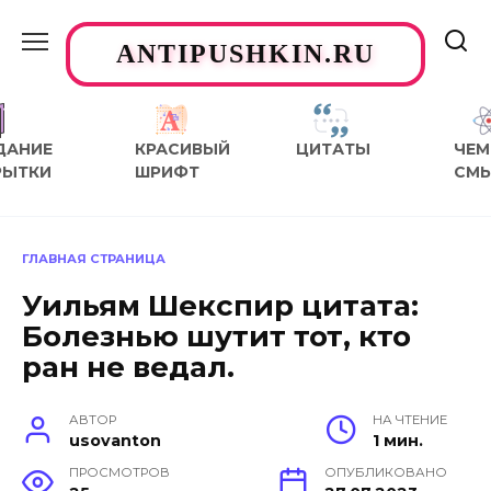
Перейти
к
ANTIPUSHKIN.RU
содержанию
ДАНИЕ
КРАСИВЫЙ
ЦИТАТЫ
ЧЕМ
РЫТКИ
ШРИФТ
СМ
ГЛАВНАЯ СТРАНИЦА
Уильям Шекспир цитата:
Болезнью шутит тот, кто
ран не ведал.
АВТОР
НА ЧТЕНИЕ
usovanton
1 мин.
ПРОСМОТРОВ
ОПУБЛИКОВАНО