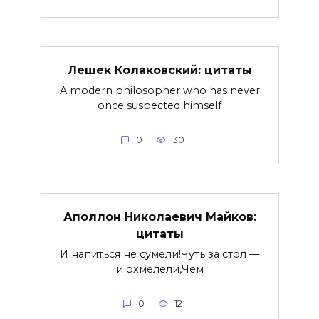
Лешек Колаковский: цитаты
A modern philosopher who has never
once suspected himself
0
30
Аполлон Николаевич Майков:
цитаты
И напиться не сумели!Чуть за стол —
и охмелели,Чем
0
12