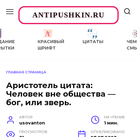
Перейти
к
ANTIPUSHKIN.RU
содержанию
ДАНИЕ
КРАСИВЫЙ
ЦИТАТЫ
ЧЕМ
РЫТКИ
ШРИФТ
СМ
ГЛАВНАЯ СТРАНИЦА
Аристотель цитата:
Человек вне общества —
бог, или зверь.
АВТОР
НА ЧТЕНИЕ
usovanton
1 мин.
ПРОСМОТРОВ
ОПУБЛИКОВАНО