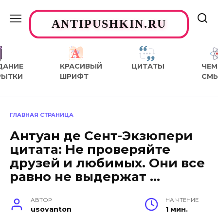
Перейти
к
ANTIPUSHKIN.RU
содержанию
ДАНИЕ
КРАСИВЫЙ
ЦИТАТЫ
ЧЕМ
РЫТКИ
ШРИФТ
СМ
ГЛАВНАЯ СТРАНИЦА
Антуан де Сент-Экзюпери
цитата: Не проверяйте
друзей и любимых. Они все
равно не выдержат …
АВТОР
НА ЧТЕНИЕ
usovanton
1 мин.