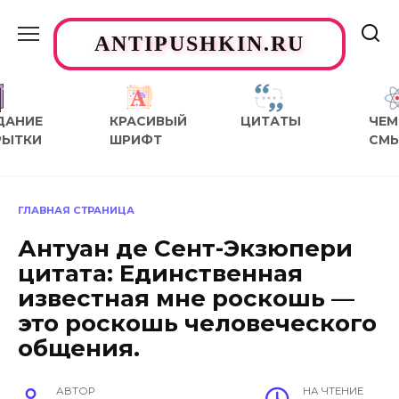
Перейти
к
ANTIPUSHKIN.RU
содержанию
ДАНИЕ
КРАСИВЫЙ
ЦИТАТЫ
ЧЕМ
РЫТКИ
ШРИФТ
СМ
ГЛАВНАЯ СТРАНИЦА
Антуан де Сент-Экзюпери
цитата: Единственная
известная мне роскошь —
это роскошь человеческого
общения.
АВТОР
НА ЧТЕНИЕ