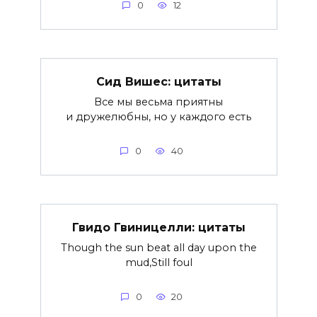
0
12
Сид Вишес: цитаты
Все мы весьма приятны
и дружелюбны, но у каждого есть
0
40
Гвидо Гвиницелли: цитаты
Though the sun beat all day upon the
mud,Still foul
0
20