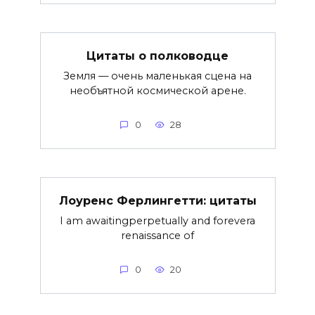
Цитаты о полководце
Земля — очень маленькая сцена на
необъятной космической арене.
0
28
Лоуренс Ферлингетти: цитаты
I am awaitingperpetually and forevera
renaissance of
0
20