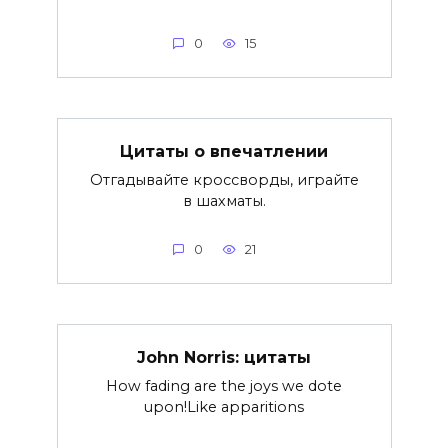
0
15
Цитаты о впечатлении
Отгадывайте кроссворды, играйте
в шахматы.
0
21
John Norris: цитаты
How fading are the joys we dote
upon!Like apparitions