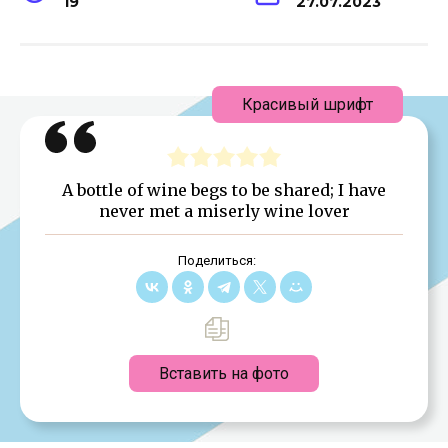
19
27.07.2023
Красивый шрифт
A bottle of wine begs to be shared; I have
never met a miserly wine lover
Поделиться:
Вставить на фото