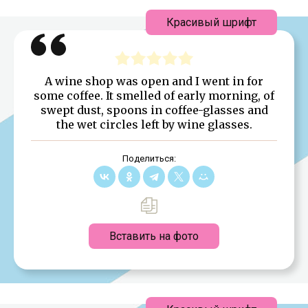
Красивый шрифт
A wine shop was open and I went in for
some coffee. It smelled of early morning, of
swept dust, spoons in coffee-glasses and
the wet circles left by wine glasses.
Поделиться:
Вставить на фото