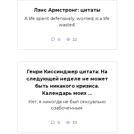
Лэнс Армстронг: цитаты
A life spent defensively, worried, is a life
wasted.
0
22
Генри Киссинджер цитата: На
следующей неделе не может
быть никакого кризиса.
Календарь моих …
Нет, я никогда не был сексуально
озабоченным.
0
33