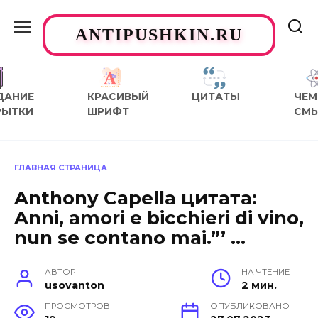
Перейти
к
ANTIPUSHKIN.RU
содержанию
ДАНИЕ
КРАСИВЫЙ
ЦИТАТЫ
ЧЕМ
РЫТКИ
ШРИФТ
СМ
ГЛАВНАЯ СТРАНИЦА
Anthony Capella цитата:
Anni, amori e bicchieri di vino,
nun se contano mai.”’ …
АВТОР
НА ЧТЕНИЕ
usovanton
2 мин.
ПРОСМОТРОВ
ОПУБЛИКОВАНО