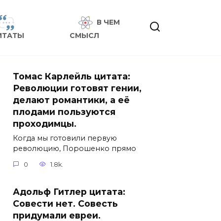
В ЧЕМ
ИТАТЫ
СМЫСЛ
Томас Карлейль цитата:
Революции готовят гении,
делают романтики, а её
плодами пользуются
проходимцы.
Когда мы готовили первую
революцию, Порошенко прямо
0
1.8k.
Адольф Гитлер цитата:
Совести нет. Совесть
придумали евреи.