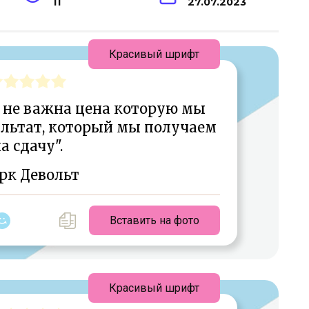
11
27.07.2023
Красивый шрифт
е, не важна цена которую мы
льтат, который мы получаем
а сдачу".
рк Девольт
Вставить на фото
Красивый шрифт