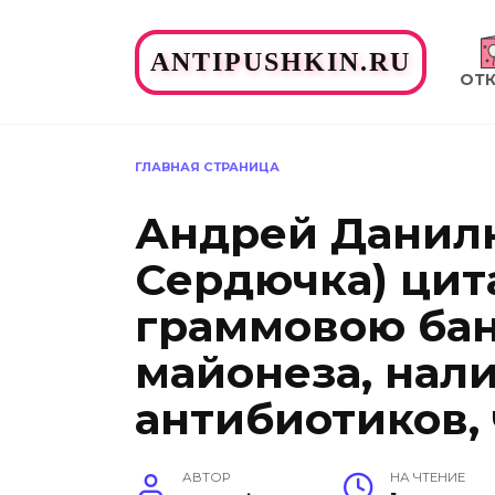
Перейти
к
ANTIPUSHKIN.RU
содержанию
ОТ
ГЛАВНАЯ СТРАНИЦА
Андрей Данилк
Сердючка) цитат
граммовою бан
майонеза, нал
антибиотиков, 
АВТОР
НА ЧТЕНИЕ