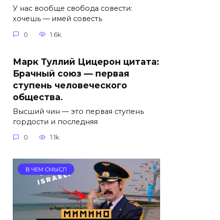
У нас вообще свобода совести:
хочешь — имей совесть
0
1.6k.
Марк Туллий Цицерон цитата:
Брачный союз — первая
ступень человеческого
общества.
Высший чин — это первая ступень
гордости и последняя
0
1.1k.
В ЧЕМ СМЫСЛ