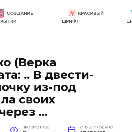
СОЗДАНИЕ
КРАСИВЫЙ
КРЫТКИ
ШРИФТ
Ц
о (Верка
а: .. В двести-
очку из-под
ила своих
через …
ПРОСМОТРОВ
ОПУБЛИКОВАНО