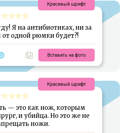
Красивый шрифт
буду! Я на антибиотиках, ни за
м от одной рюмки будет?!
Вставить на фото
Красивый шрифт
ь — это как нож, которым
рург, и убийца. Но это же не
апрещать ножи.