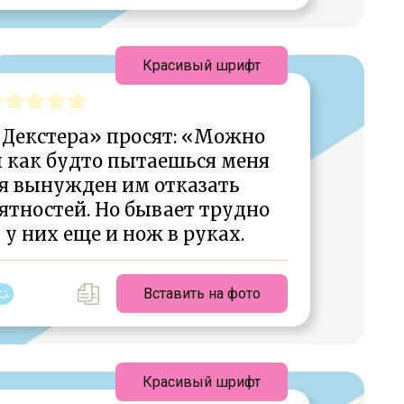
Красивый шрифт
«Декстера» просят: «Можно
ы как будто пытаешься меня
 я вынужден им отказать
ятностей. Но бывает трудно
а у них еще и нож в руках.
Вставить на фото
Красивый шрифт