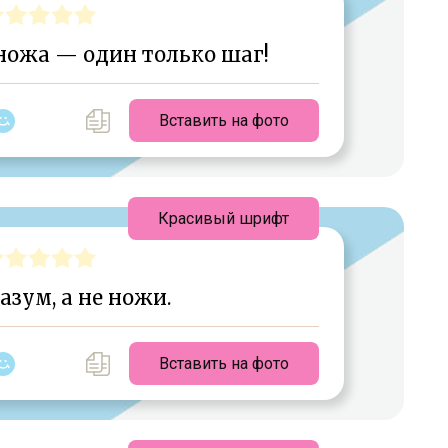
ножа — один только шаг!
Вставить на фото
Красивый шрифт
азум, а не ножи.
Вставить на фото