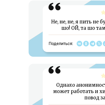
Не, не, не, я пить не 
шо! ОЙ, та шо та
Поделиться:
Однако анонимност
может работать и хи
повод з