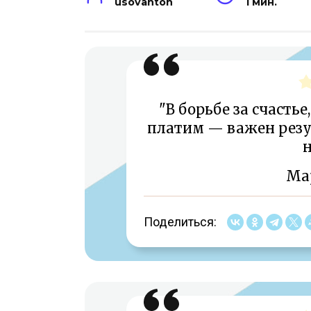
usovanton
1 мин.
"В борьбе за счасть
платим — важен резу
н
Ма
Поделиться: