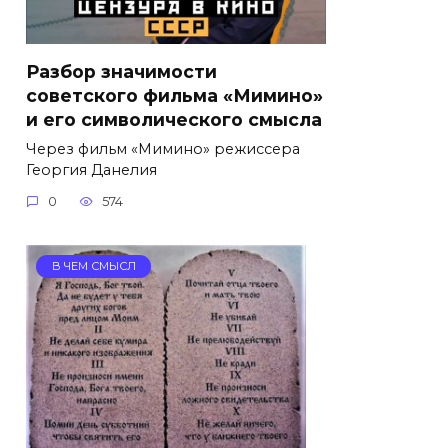
Разбор значимости
советского фильма «Мимино»
и его символического смысла
Через фильм «Мимино» режиссера
Георгия Данелия
0
574
В ЧЕМ СМЫСЛ