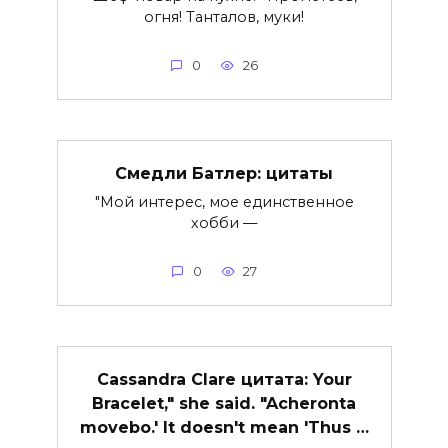
огня! Танталов, муки!
0
26
Смедли Батлер: цитаты
"Мой интерес, мое единственное
хобби —
0
27
Cassandra Clare цитата: Your
Bracelet," she said. "Acheronta
movebo.' It doesn't mean 'Thus …