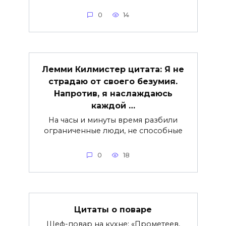
0
14
Лемми Килмистер цитата: Я не
страдаю от своего безумия.
Напротив, я наслаждаюсь
каждой …
На часы и минуты время разбили
ограниченные люди, не способные
0
18
Цитаты о поваре
Шеф-повар на кухне: «Прометеев,