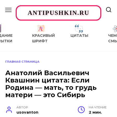
Перейти
к
ANTIPUSHKIN.RU
содержанию
ДАНИЕ
КРАСИВЫЙ
ЦИТАТЫ
ЧЕМ
РЫТКИ
ШРИФТ
СМ
ГЛАВНАЯ СТРАНИЦА
Анатолий Васильевич
Квашнин цитата: Если
Родина — мать, то грудь
матери — это Сибирь
АВТОР
НА ЧТЕНИЕ
usovanton
2 мин.