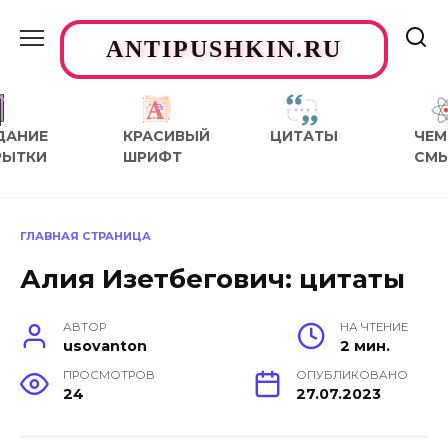
Перейти
к
ANTIPUSHKIN.RU
содержанию
ДАНИЕ
КРАСИВЫЙ
ЦИТАТЫ
ЧЕМ
РЫТКИ
ШРИФТ
СМ
ГЛАВНАЯ СТРАНИЦА
Алия Изетбегович: цитаты
АВТОР
НА ЧТЕНИЕ
usovanton
2 мин.
ПРОСМОТРОВ
ОПУБЛИКОВАНО
24
27.07.2023