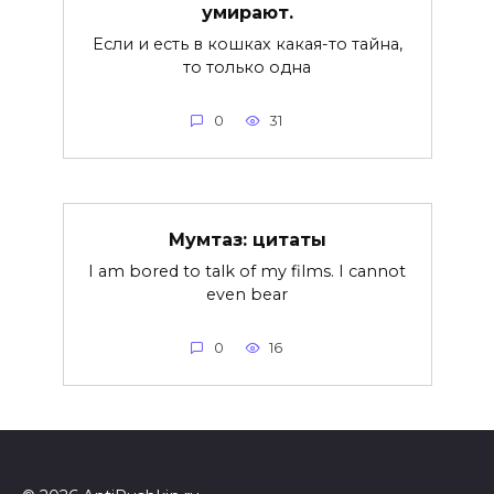
умирают.
Если и есть в кошках какая-то тайна,
то только одна
0
31
Мумтаз: цитаты
I am bored to talk of my films. I cannot
even bear
0
16