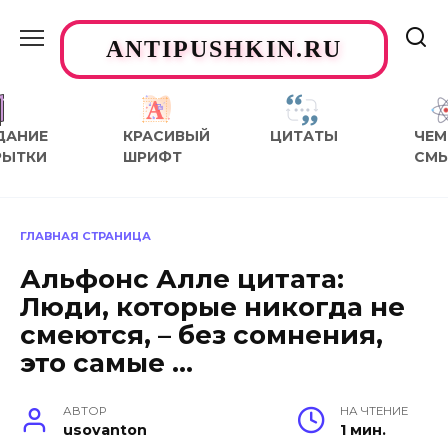
Перейти
к
ANTIPUSHKIN.RU
содержанию
ДАНИЕ
КРАСИВЫЙ
ЦИТАТЫ
ЧЕМ
РЫТКИ
ШРИФТ
СМ
ГЛАВНАЯ СТРАНИЦА
Альфонс Алле цитата:
Люди, которые никогда не
смеются, – без сомнения,
это самые …
АВТОР
НА ЧТЕНИЕ
usovanton
1 мин.