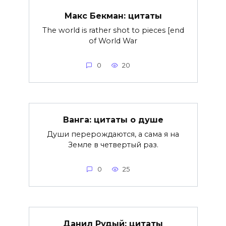
Макс Бекман: цитаты
The world is rather shot to pieces [end
of World War
0
20
Ванга: цитаты о душе
Души перерождаются, а сама я на
Земле в четвертый раз.
0
25
Данил Рудый: цитаты