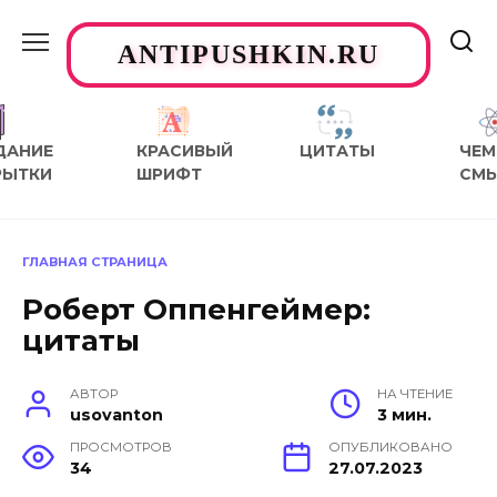
Перейти
к
ANTIPUSHKIN.RU
содержанию
ДАНИЕ
КРАСИВЫЙ
ЦИТАТЫ
ЧЕМ
РЫТКИ
ШРИФТ
СМ
ГЛАВНАЯ СТРАНИЦА
Роберт Оппенгеймер:
цитаты
АВТОР
НА ЧТЕНИЕ
usovanton
3 мин.
ПРОСМОТРОВ
ОПУБЛИКОВАНО
34
27.07.2023