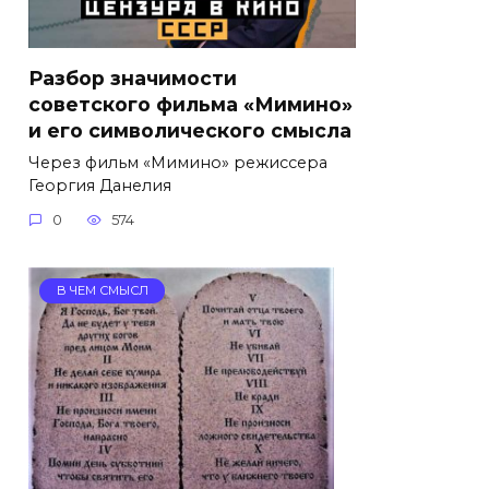
Разбор значимости
советского фильма «Мимино»
и его символического смысла
Через фильм «Мимино» режиссера
Георгия Данелия
0
574
В ЧЕМ СМЫСЛ