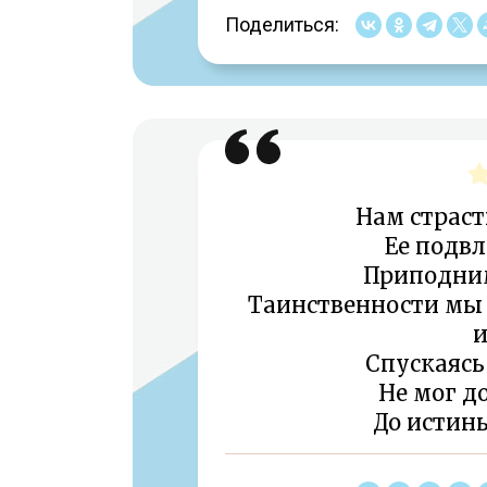
Поделиться:
Нам страст
Ее подвл
Приподни
Таинственности мы з
и
Спускаясь
Не мог д
До истины