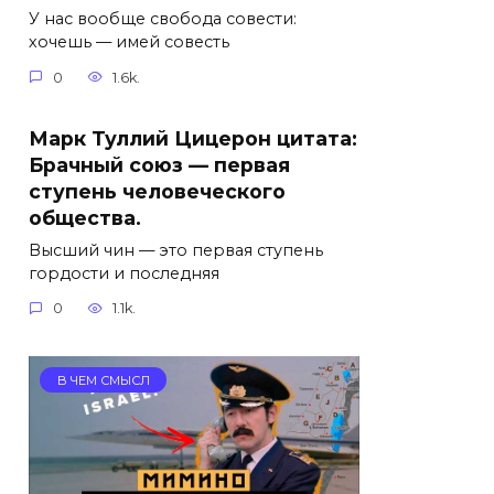
У нас вообще свобода совести:
хочешь — имей совесть
0
1.6k.
Марк Туллий Цицерон цитата:
Брачный союз — первая
ступень человеческого
общества.
Высший чин — это первая ступень
гордости и последняя
0
1.1k.
В ЧЕМ СМЫСЛ