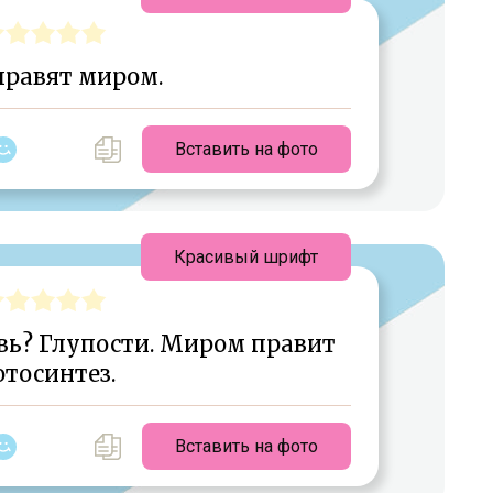
правят миром.
Вставить на фото
Красивый шрифт
ь? Глупости. Миром правит
тосинтез.
Вставить на фото