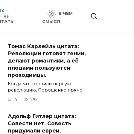
В ЧЕМ
ИТАТЫ
СМЫСЛ
Томас Карлейль цитата:
Революции готовят гении,
делают романтики, а её
плодами пользуются
проходимцы.
Когда мы готовили первую
революцию, Порошенко прямо
0
1.8k.
Адольф Гитлер цитата:
Совести нет. Совесть
придумали евреи.