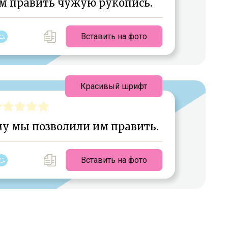
м править чужую рукопись.
Вставить на фото
Красивый шрифт
му мы позволили им править.
Вставить на фото