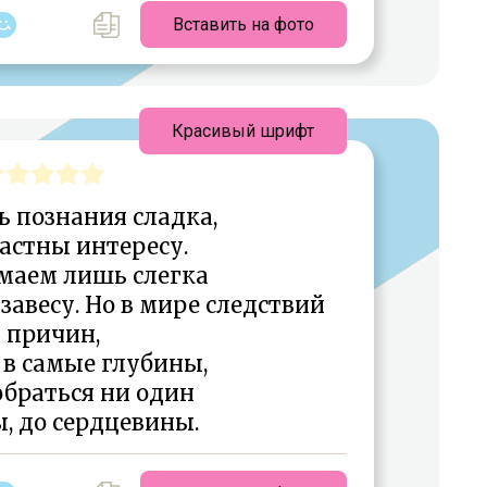
Вставить на фото
Красивый шрифт
ь познания сладка,
астны интересу.
маем лишь слегка
авесу. Но в мире следствий
 причин,
 в самые глубины,
обраться ни один
, до сердцевины.