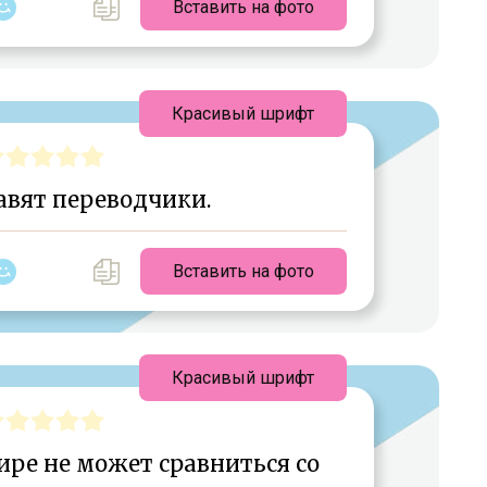
Вставить на фото
Красивый шрифт
вят переводчики.
Вставить на фото
Красивый шрифт
ире не может сравниться со