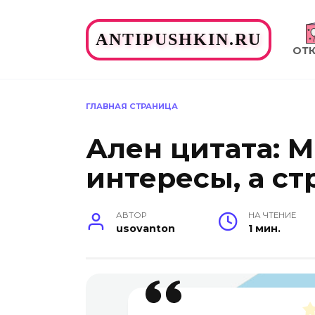
Перейти
к
ANTIPUSHKIN.RU
содержанию
ОТ
ГЛАВНАЯ СТРАНИЦА
Ален цитата: 
интересы, а ст
АВТОР
НА ЧТЕНИЕ
usovanton
1 мин.