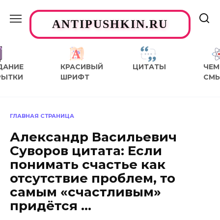
Перейти
к
ANTIPUSHKIN.RU
содержанию
ДАНИЕ
КРАСИВЫЙ
ЦИТАТЫ
ЧЕМ
РЫТКИ
ШРИФТ
СМ
ГЛАВНАЯ СТРАНИЦА
Александр Васильевич
Суворов цитата: Если
понимать счастье как
отсутствие проблем, то
самым «счастливым»
придётся …