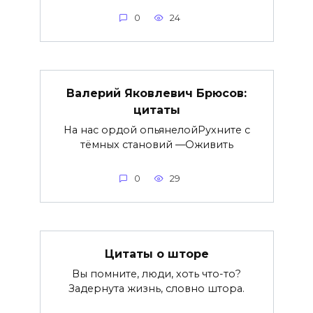
0
24
Валерий Яковлевич Брюсов:
цитаты
На нас ордой опьянелойРухните с
тёмных становий —Оживить
0
29
Цитаты о шторе
Вы помните, люди, хоть что-то?
Задернута жизнь, словно штора.