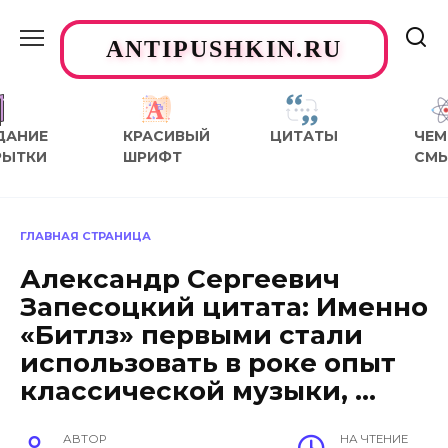
Перейти
к
ANTIPUSHKIN.RU
содержанию
ДАНИЕ
КРАСИВЫЙ
ЦИТАТЫ
ЧЕМ
РЫТКИ
ШРИФТ
СМ
ГЛАВНАЯ СТРАНИЦА
Александр Сергеевич
Запесоцкий цитата: Именно
«Битлз» первыми стали
использовать в роке опыт
классической музыки, …
АВТОР
НА ЧТЕНИЕ