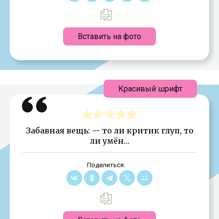
Вставить на фото
Красивый шрифт
Забавная вещь: — то ли критик глуп, то
ли умён…
Поделиться: