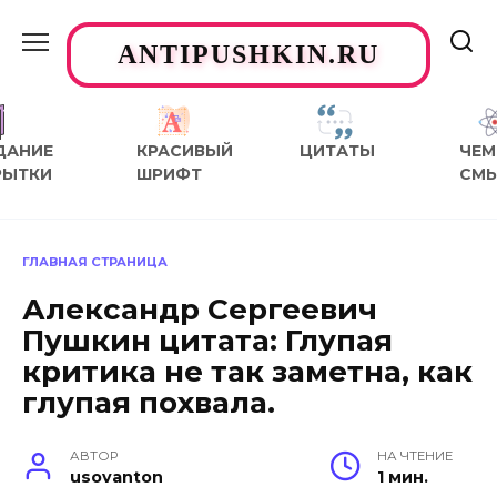
Перейти
к
ANTIPUSHKIN.RU
содержанию
ДАНИЕ
КРАСИВЫЙ
ЦИТАТЫ
ЧЕМ
РЫТКИ
ШРИФТ
СМ
ГЛАВНАЯ СТРАНИЦА
Александр Сергеевич
Пушкин цитата: Глупая
критика не так заметна, как
глупая похвала.
АВТОР
НА ЧТЕНИЕ
usovanton
1 мин.