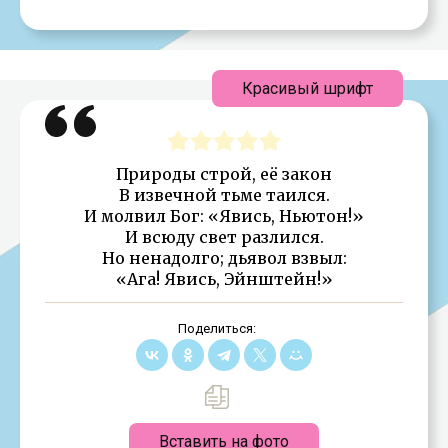
Красивый шрифт
Природы строй, её закон
В извечной тьме таился.
И молвил Бог: «Явись, Ньютон!»
И всюду свет разлился.
Но ненадолго; дьявол взвыл:
«Ага! Явись, Эйнштейн!»
Поделиться:
Вставить на фото