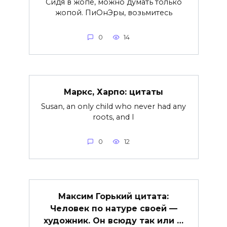
Сидя в жопе, можно думать только
жопой. ПиОнЭры, возьмитесь
0
14
Маркс, Харпо: цитаты
Susan, an only child who never had any
roots, and I
0
12
Максим Горький цитата:
Человек по натуре своей —
художник. Он всюду так или …