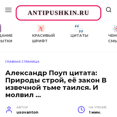
Перейти
к
ANTIPUSHKIN.RU
содержанию
ДАНИЕ
КРАСИВЫЙ
ЦИТАТЫ
ЧЕМ
РЫТКИ
ШРИФТ
СМ
ГЛАВНАЯ СТРАНИЦА
Александр Поуп цитата:
Природы строй, её закон В
извечной тьме таился. И
молвил …
АВТОР
НА ЧТЕНИЕ
usovanton
1 мин.