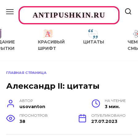
Перейти
к
ANTIPUSHKIN.RU
содержанию
ДАНИЕ
КРАСИВЫЙ
ЦИТАТЫ
ЧЕМ
РЫТКИ
ШРИФТ
СМ
ГЛАВНАЯ СТРАНИЦА
Александр II: цитаты
АВТОР
НА ЧТЕНИЕ
usovanton
3 мин.
ПРОСМОТРОВ
ОПУБЛИКОВАНО
38
27.07.2023