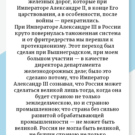
железных дорог, которые при
Императоре Александре II, в конце Его
царствования, а в особенности, после
войны — прекратились.
При Императоре Александре III в России
круто повернулась таможенная система
и от фритредерства мы перешли к
протекционизму. Этот переход был
сделан при Вышнеградском, при моем
большом участии — в качестве
директора департамента
железнодорожных деле; было это
сделано потому, что Император
Александр III сознавал, что Россия может
сделаться великой лишь тогда, когда она
будет страною не только
земледельческою, но и страною
промышленною; что страна без сильно
развитой обрабатывающей
промышленности — не может быть
великой. Россия не могла быть великой,
не будучи страною не только