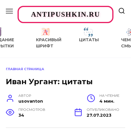
Перейти
к
ANTIPUSHKIN.RU
содержанию
ДАНИЕ
КРАСИВЫЙ
ЦИТАТЫ
ЧЕМ
РЫТКИ
ШРИФТ
СМ
ГЛАВНАЯ СТРАНИЦА
Иван Ургант: цитаты
АВТОР
НА ЧТЕНИЕ
usovanton
4 мин.
ПРОСМОТРОВ
ОПУБЛИКОВАНО
34
27.07.2023