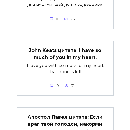
для ненасытной души художника.
0
23
John Keats цитата: I have so
much of you in my heart.
I love you with so much of my heart
that none is left
0
31
Апостол Павел цитата: Если
враг твой голоден, накорми