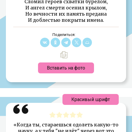
Сломил героев схватки бурелом,
И ангел смерти осенил крылом,
Но вечности их память предана
И доблестью покрыты имена.
Поделиться:
Вставить на фото
Красивый шрифт
«Когда ты, стараешься одолеть какую-то
науку, а у тебя "не идёт" через вот это