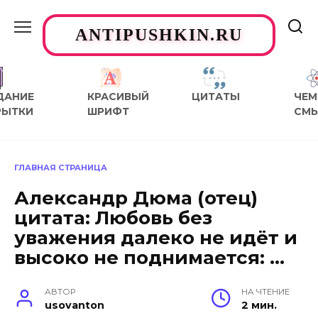
Перейти
к
ANTIPUSHKIN.RU
содержанию
ДАНИЕ
КРАСИВЫЙ
ЦИТАТЫ
ЧЕМ
РЫТКИ
ШРИФТ
СМ
ГЛАВНАЯ СТРАНИЦА
Александр Дюма (отец)
цитата: Любовь без
уважения далеко не идёт и
высоко не поднимается: …
АВТОР
НА ЧТЕНИЕ
usovanton
2 мин.