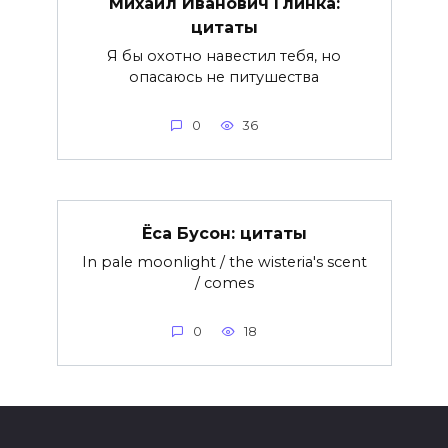
Михаил Иванович Глинка:
цитаты
Я бы охотно навестил тебя, но
опасаюсь не питушества
0
36
Ёса Бусон: цитаты
In pale moonlight / the wisteria's scent
/ comes
0
18