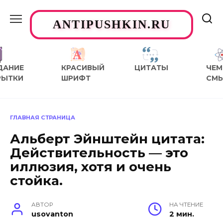
Перейти
к
ANTIPUSHKIN.RU
содержанию
ДАНИЕ
КРАСИВЫЙ
ЦИТАТЫ
ЧЕМ
РЫТКИ
ШРИФТ
СМ
ГЛАВНАЯ СТРАНИЦА
Альберт Эйнштейн цитата:
Действительность — это
иллюзия, хотя и очень
стойка.
АВТОР
НА ЧТЕНИЕ
usovanton
2 мин.