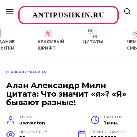
Перейти
к
ANTIPUSHKIN.RU
содержанию
ДАНИЕ
КРАСИВЫЙ
ЦИТАТЫ
ЧЕМ
РЫТКИ
ШРИФТ
СМ
ГЛАВНАЯ СТРАНИЦА
Алан Александр Милн
цитата: Что значит «я»? «Я»
бывают разные!
АВТОР
НА ЧТЕНИЕ
usovanton
1 мин.
ПРОСМОТРОВ
ОПУБЛИКОВАНО