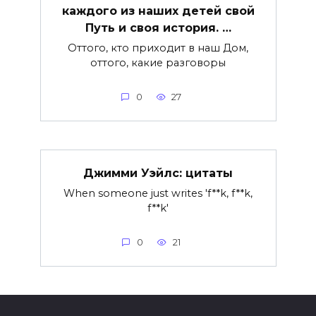
каждого из наших детей свой
Путь и своя история. …
Оттого, кто приходит в наш Дом,
оттого, какие разговоры
0
27
Джимми Уэйлс: цитаты
When someone just writes 'f**k, f**k,
f**k'
0
21