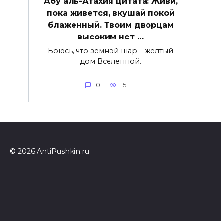
Абу аль-Атахия цитата: Живи,
пока живется, вкушай покой
блаженный. Твоим дворцам
высоким нет …
Боюсь, что земной шар – желтый
дом Вселенной.
0
15
© 2026 AntiPushkin.ru