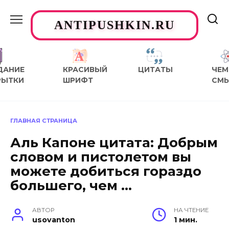
Перейти
к
ANTIPUSHKIN.RU
содержанию
ДАНИЕ
КРАСИВЫЙ
ЦИТАТЫ
ЧЕМ
РЫТКИ
ШРИФТ
СМ
ГЛАВНАЯ СТРАНИЦА
Аль Капоне цитата: Добрым
словом и пистолетом вы
можете добиться гораздо
большего, чем …
АВТОР
НА ЧТЕНИЕ
usovanton
1 мин.