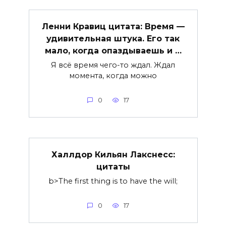
Ленни Кравиц цитата: Время —
удивительная штука. Его так
мало, когда опаздываешь и …
Я всё время чего-то ждал. Ждал
момента, когда можно
0
17
Халлдор Кильян Лакснесс:
цитаты
b>The first thing is to have the will;
0
17