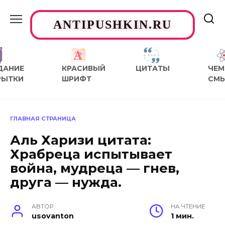
Перейти
к
ANTIPUSHKIN.RU
содержанию
ДАНИЕ
КРАСИВЫЙ
ЦИТАТЫ
ЧЕМ
РЫТКИ
ШРИФТ
СМ
ГЛАВНАЯ СТРАНИЦА
Аль Харизи цитата:
Храбреца испытывает
война, мудреца — гнев,
друга — нужда.
АВТОР
НА ЧТЕНИЕ
usovanton
1 мин.