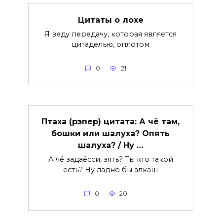
Цитаты о лохе
Я веду передачу, которая является
цитаделью, оплотом
0
21
Птаха (рэпер) цитата: А чё там,
бошки или шалуха? Опять
шалуха? / Ну …
А чё задаёсси, зять? Ты кто такой
есть? Ну ладно бы алкаш
0
20