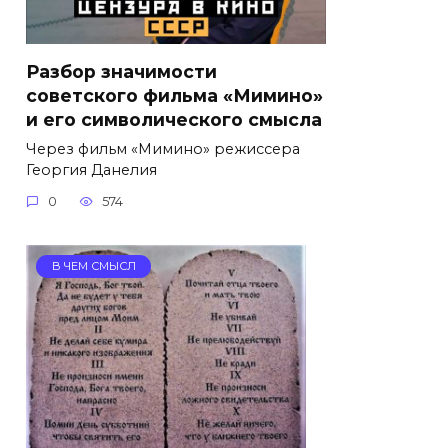
Разбор значимости
советского фильма «Мимино»
и его символического смысла
Через фильм «Мимино» режиссера
Георгия Данелия
0
574
В ЧЕМ СМЫСЛ