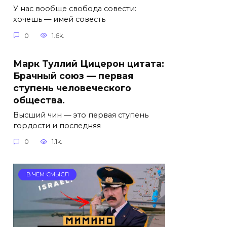
У нас вообще свобода совести:
хочешь — имей совесть
0
1.6k.
Марк Туллий Цицерон цитата:
Брачный союз — первая
ступень человеческого
общества.
Высший чин — это первая ступень
гордости и последняя
0
1.1k.
В ЧЕМ СМЫСЛ