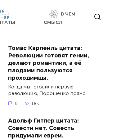
В ЧЕМ
ИТАТЫ
СМЫСЛ
Томас Карлейль цитата:
Революции готовят гении,
делают романтики, а её
плодами пользуются
проходимцы.
Когда мы готовили первую
революцию, Порошенко прямо
0
1.8k.
Адольф Гитлер цитата:
Совести нет. Совесть
придумали евреи.