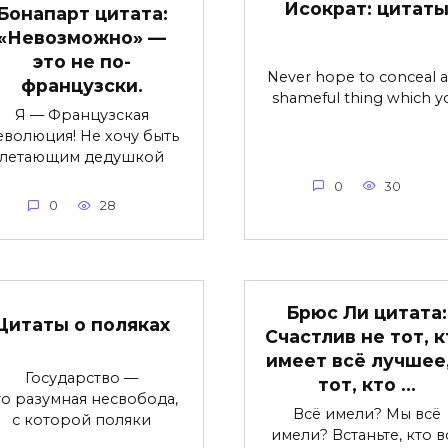
Исократ: цитат
Бонапарт цитата:
«Невозможно» —
это не по-
Never hope to conceal 
французски.
shameful thing which y
Я — Французская
еволюция! Не хочу быть
летающим дедушкой
0
30
0
28
Брюс Ли цитата:
Цитаты о поляках
Счастлив не тот, к
имеет всё лучшее,
Государство —
тот, кто …
то разумная несвобода,
Всё имели? Мы всё
с которой поляки
имели? Встаньте, кто в