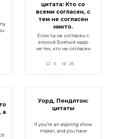
ы
цитата: Кто со
всеми согласен, с
тем не согласен
any
никто.
ou
Если ты не согласен с
эпохой Бояться надо
не тех, кто не согласен
0
25
Уорд, Пендлтон:
то
цитаты
 а
If you're an aspiring show
maker, and you have
сё