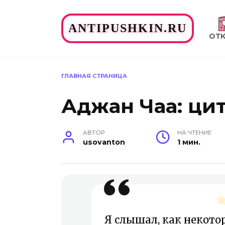
Перейти
к
ANTIPUSHKIN.RU
содержанию
ОТ
ГЛАВНАЯ СТРАНИЦА
Аджан Чаа: ци
АВТОР
НА ЧТЕНИЕ
usovanton
1 мин.
Я слышал, как некотор