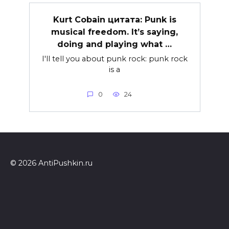
Kurt Cobain цитата: Punk is
musical freedom. It’s saying,
doing and playing what …
I'll tell you about punk rock: punk rock
is a
0
24
© 2026 AntiPushkin.ru