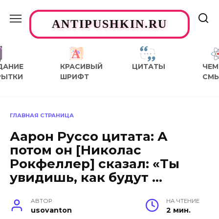
Перейти
к
ANTIPUSHKIN.RU
содержанию
ДАНИЕ
КРАСИВЫЙ
ЦИТАТЫ
ЧЕМ
РЫТКИ
ШРИФТ
СМ
ГЛАВНАЯ СТРАНИЦА
Аарон Руссо цитата: А
потом он [Николас
Рокфеллер] сказал: «Ты
увидишь, как будут …
АВТОР
НА ЧТЕНИЕ
usovanton
2 мин.